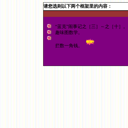
请您选则以下两个框架里的内容：
“蓝克”闹事记之［三］～之［十］。
趣味图数学。
拦数一角钱。